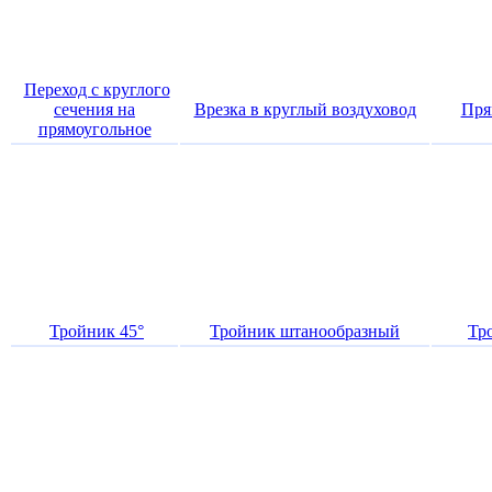
Переход с круглого
сечения на
Врезка в круглый воздуховод
Пря
прямоугольное
Тройник 45°
Тройник штанообразный
Тр