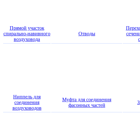
Прямой участок
Перехо
спирально-навивного
Отводы
сечени
воздуховода
Ниппель для
Муфта для соединения
соединения
З
фасонных частей
воздуховодов