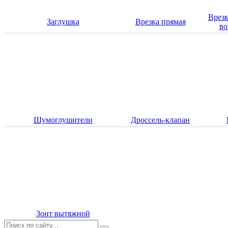
Врезк
Заглушка
Врезка прямая
во
Шумоглушители
Дроссель-клапан
Зонт вытяжной