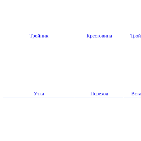
Тройник
Крестовина
Трой
Утка
Переход
Вста